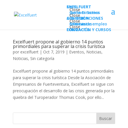
Menu
EXCELFUERT
EXCELFUERT
Close
Quiénes Somos
Junta Directiva
Close
AFILIACIÓN
COMUNICACIONES
Close
Noticias
Entrevistas
Ofertas de empleo
Close
FORMACIÓN Y CURSOS
CONTACTO
Excelfuert propone al gobierno 14 puntos
primordiales para superar la crisis turística
por
excelfuert
|
Oct 7, 2019
|
Eventos
,
Noticias
,
Noticias
,
Sin categoría
Excelfuert propone al gobierno 14 puntos primordiales
para superar la crisis turística Desde la Asociación de
Empresarios de Fuerteventura, Excelfuert se sigue con
preocupación el desarrollo de las crisis generada por la
quiebra del Turoperador Thomas Cook, por ello...