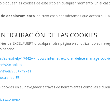
o bloquear las cookies de este sitio en cualquier momento. En el caso
a de desplazamiento
: en cuyo caso consideramos que acepta su us
NFIGURACIÓN DE LAS COOKIES
ookies de EXCELFUERT o cualquier otra página web, utilizando su nave
o hacerlo.
com/es-es/help/17442/windows-internet-explorer-delete-manage-cooki
rrar%20cookies
/answer/95647?hl=es
locale=es_ES
 cookies en su navegador a través de herramientas como las siguien
ices.com/es/