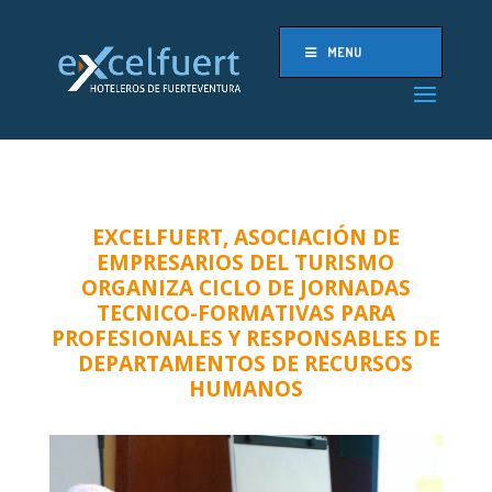
MENU
EXCELFUERT, ASOCIACIÓN DE
EMPRESARIOS DEL TURISMO
ORGANIZA CICLO DE JORNADAS
TECNICO-FORMATIVAS PARA
PROFESIONALES Y RESPONSABLES DE
DEPARTAMENTOS DE RECURSOS
HUMANOS